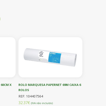
a
 60CM X
ROLO MARQUESA PAPERNET 69M CAIXA 6
ROLOS
REF: 104407564
32.37€
(IVA não incluído)