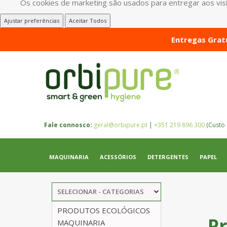
Os cookies de marketing são usados para entregar aos visit
Ajustar preferências
Aceitar Todos
Entregas Gratu
Fale connosco:
geral@orbipure.pt
|
+351 219 896 300
(Custo 
MAQUINARIA
ACESSÓRIOS
DETERGENTES
PAPEL
SELECIONAR - CATEGORIAS
PRODUTOS ECOLÓGICOS
P
MAQUINARIA