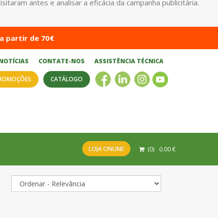
taram antes e analisar a eficácia da campanha publicitária.
a partir de 70€
NOTÍCIAS
CONTATE-NOS
ASSISTÊNCIA TÉCNICA
ROMOÇÕES
CATÁLOGO
LOJA ONLINE
(
0
)
0.00
€