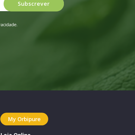
Subscrever
ivacidade
.
My Orbipure