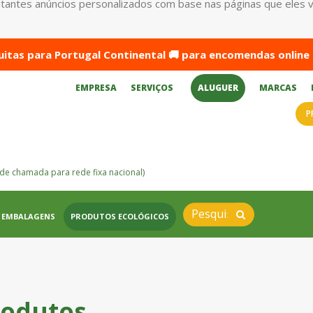
antes anúncios personalizados com base nas páginas que eles visi
itas para Portugal Continental 🚚 para encomendas online 
EMPRESA
SERVIÇOS
ALUGUER
MARCAS
P
de chamada para rede fixa nacional)
EMBALAGENS
PRODUTOS ECOLÓGICOS
rodutos