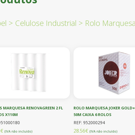
el
>
Celulose Industrial
>
Rolo Marques
S MARQUESA RENOVAGREEN 2 FL
ROLO MARQUESA JOKER GOLD+
OS X110M
50M CAIXA 6 ROLOS
951000180
REF: 952000294
0€
28.56€
(IVA não incluído)
(IVA não incluído)