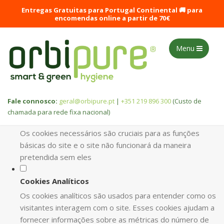
DEFINA AS SUAS PREFERÊNCIAS DE
Entregas Gratuitas para Portugal Continental 🚚 para
COOKIES PARA ESTE WEBSITE.
encomendas online a partir de 70€
Este website utiliza cookies estritamente necessários, analíticos
Menu
e funcionais, para lhe oferecer uma boa experiência de
navegação e acesso a todas as funcionalidades.
Consulte a nossa
política de privacidade e de Cookies
.
Fale connosco:
geral@orbipure.pt
|
+351 219 896 300
(Custo de
chamada para rede fixa nacional)
Cookies necessários (obrigatório)
Os cookies necessários são cruciais para as funções
básicas do site e o site não funcionará da maneira
pretendida sem eles
Cookies Analíticos
Os cookies analíticos são usados para entender como os
visitantes interagem com o site. Esses cookies ajudam a
fornecer informações sobre as métricas do número de