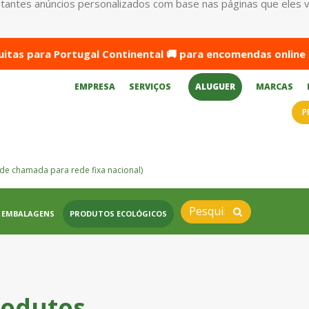
antes anúncios personalizados com base nas páginas que eles visi
itas para Portugal Continental 🚚 para encomendas online 
EMPRESA
SERVIÇOS
ALUGUER
MARCAS
P
de chamada para rede fixa nacional)
EMBALAGENS
PRODUTOS ECOLÓGICOS
rodutos