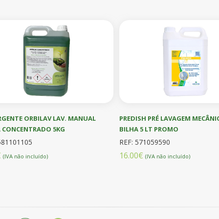
RGENTE ORBILAV LAV. MANUAL
PREDISH PRÉ LAVAGEM MECÂNI
A CONCENTRADO 5KG
BILHA 5 LT PROMO
581101105
REF: 571059590
€
16.00€
(IVA não incluído)
(IVA não incluído)