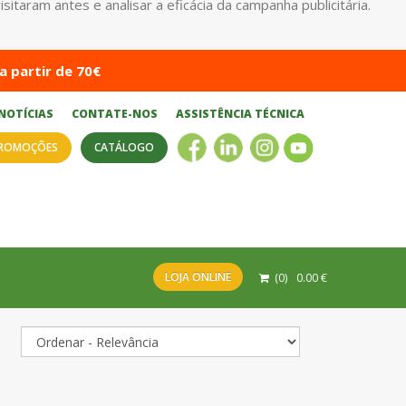
taram antes e analisar a eficácia da campanha publicitária.
a partir de 70€
NOTÍCIAS
CONTATE-NOS
ASSISTÊNCIA TÉCNICA
ROMOÇÕES
CATÁLOGO
LOJA ONLINE
(
0
)
0.00
€