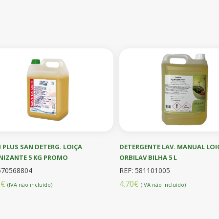
PLUS SAN DETERG. LOIÇA
DETERGENTE LAV. MANUAL LOI
NIZANTE 5 KG PROMO
ORBILAV BILHA 5 L
570568804
REF: 581101005
5€
4.70€
(IVA não incluído)
(IVA não incluído)