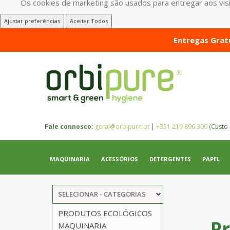
Os cookies de marketing são usados para entregar aos visit
Ajustar preferências
Aceitar Todos
Entregas Gratu
Fale connosco:
geral@orbipure.pt
|
+351 219 896 300
(Custo 
MAQUINARIA
ACESSÓRIOS
DETERGENTES
PAPEL
SELECIONAR - CATEGORIAS
PRODUTOS ECOLÓGICOS
P
MAQUINARIA