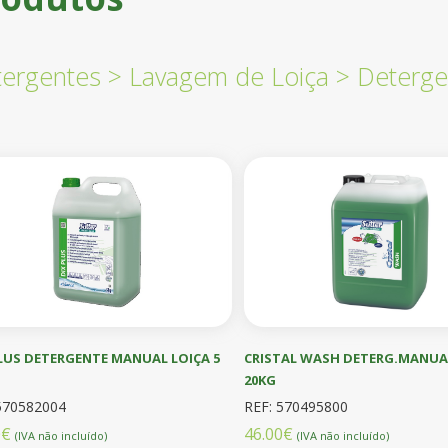
ergentes
>
Lavagem de Loiça
>
Deterge
LUS DETERGENTE MANUAL LOIÇA 5
CRISTAL WASH DETERG.MANUA
20KG
570582004
REF: 570495800
0€
46.00€
(IVA não incluído)
(IVA não incluído)