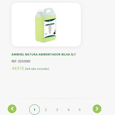
AMBIXEL NATURA AMBIENTADOR BILHA 5LT
REF: 0250065
44.91€
(IVA não incluído)
1
2
3
4
5