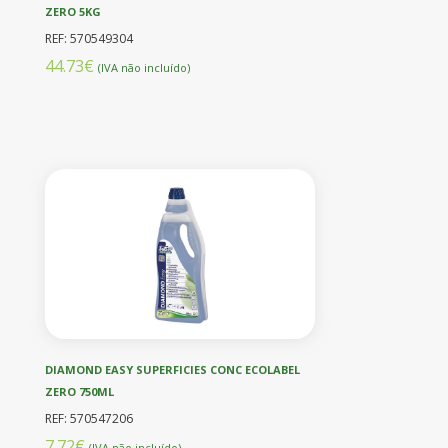
ZERO 5KG
REF: 570549304
44.73€
(IVA não incluído)
DIAMOND EASY SUPERFICIES CONC ECOLABEL
ZERO 750ML
REF: 570547206
7.72€
(IVA não incluído)